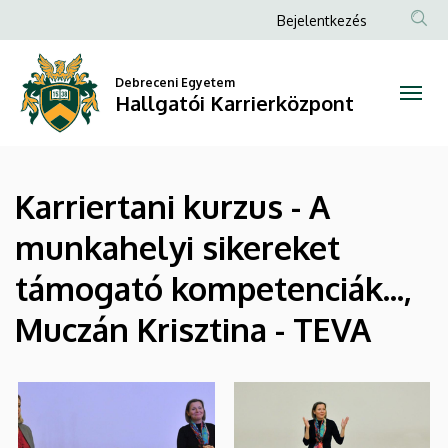
|
Ugrás
Anonim
Bejelentkezés
a
Felhasználói
Hallgatói
tartalomra
fiók
Debreceni Egyetem
Karrierközpont
Hallgatói Karrierközpont
menüje
Karriertani kurzus - A
munkahelyi sikereket
támogató kompetenciák...,
Muczán Krisztina - TEVA