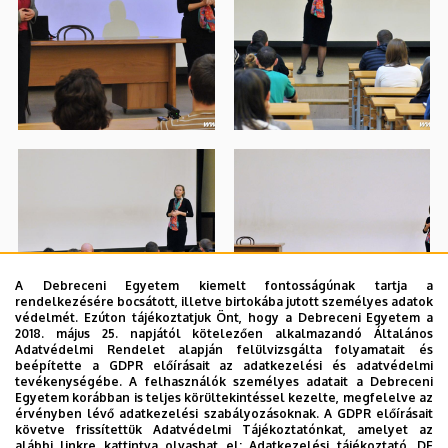
A Debreceni Egyetem kiemelt fontosságúnak tartja a
rendelkezésére bocsátott, illetve birtokába jutott személyes adatok
védelmét. Ezúton tájékoztatjuk Önt, hogy a Debreceni Egyetem a
2018. május 25. napjától kötelezően alkalmazandó Általános
Adatvédelmi Rendelet alapján felülvizsgálta folyamatait és
beépítette a GDPR előírásait az adatkezelési és adatvédelmi
tevékenységébe. A felhasználók személyes adatait a Debreceni
Egyetem korábban is teljes körültekintéssel kezelte, megfelelve az
érvényben lévő adatkezelési szabályozásoknak. A GDPR előírásait
követve frissítettük Adatvédelmi Tájékoztatónkat, amelyet az
alábbi linkre kattintva olvashat el:
Adatkezelési tájékoztató.
DE