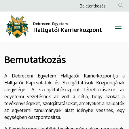
Bemutatkozás
Ugrás
Anonim
Bejelentkezés
a
Felhasználói
|
tartalomra
fiók
Debreceni Egyetem
Hallgatói
Hallgatói Karrierközpont
menüje
Karrierközpont
Bemutatkozás
A Debreceni Egyetem Hallgatói Karrierközpontja a
Hallgatói Kapcsolatok és Szolgáltatások Központjának
alegysége. A szolgáltatóközpont létrehozásakor az
egyetemi vezetésnek az volt a célja, hogy azokat a
tevékenységeket, szolgáltatásokat, amelyeket a hallgatók
az egyetemi tanulmányaik alatt igénybe vesznek, egy
egységben összpontosítsa.
A Karrierközpont legfőbb tevékenysége olyan programok,