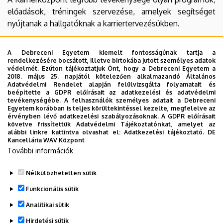
előadások, tréningek szervezése, amelyek segítséget
nyújtanak a hallgatóknak a karriertervezésükben.
Az egyéni tanácsadás kiemelt feladat, mert feltett
A Debreceni Egyetem kiemelt fontosságúnak tartja a
szándékunk, hogy minden hallgatóval személyesen is
rendelkezésére bocsátott, illetve birtokába jutott személyes adatok
foglalkozzunk az egyéni igényekre szabottan.
védelmét. Ezúton tájékoztatjuk Önt, hogy a Debreceni Egyetem a
2018. május 25. napjától kötelezően alkalmazandó Általános
Adatvédelmi Rendelet alapján felülvizsgálta folyamatait és
Több nagy egyetemi rendezvényen (DExpo, Állásbörze) is
beépítette a GDPR előírásait az adatkezelési és adatvédelmi
a Karrierközpont koordinálja a tanácsadást, de mi
tevékenységébe. A felhasználók személyes adatait a Debreceni
Egyetem korábban is teljes körültekintéssel kezelte, megfelelve az
képviseljük a Debreceni Egyetemet több pályaorientációs
érvényben lévő adatkezelési szabályozásoknak. A GDPR előírásait
rendezvényen is (pl. a Szelet a vitorlába).
követve frissítettük Adatvédelmi Tájékoztatónkat, amelyet az
alábbi linkre kattintva olvashat el:
Adatkezelési tájékoztató.
DE
Kancellária WAV Központ
Reméljük, programjainkkal, szolgáltatásainkkal
További információk
hatékonyan tudunk segíteni a hallgatóinknak abban, hogy
eredményesen induljanak el a nagybetűs életbe!
Nélkülözhetetlen sütik
Legutóbbi frissítés:
2025. 06. 05. 11:42
Funkcionális sütik
Analitikai sütik
Hirdetési sütik