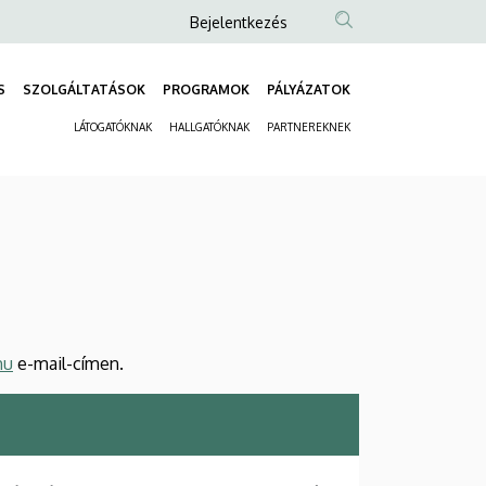
Anonim
Bejelentkezés
Felhasználói
fiók
S
SZOLGÁLTATÁSOK
PROGRAMOK
PÁLYÁZATOK
Fő
menüje
LÁTOGATÓKNAK
HALLGATÓKNAK
PARTNEREKNEK
navigáció
Másodlagos
navigáció
hu
e-mail-címen.