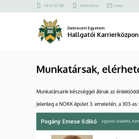
Munkatársak,
Ugrás
Felső
+36 52 512 900
Telefonkönyv
e-mail
a
kapcsolat
elérhetőségek
tartalomra
menü
|
Debreceni Egyetem
Hallgatói Karrierközpon
Hallgatói
Karrierközpont
Munkatársak, elérhe
Munkatársaink készséggel állnak az érdeklődők
Jelenleg a NOKK épület 3. emeletén, a 303-as 
Pogány Emese Ildikó
ügyvivő-szakértő, Kar