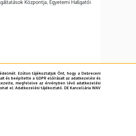
gáltatások Központja, Egyetemi Hallgatói
édelmét. Ezúton tájékoztatjuk Önt, hogy a Debreceni
it és beépítette a GDPR előírásait az adatkezelési és
kezelte, megfelelve az érvényben lévő adatkezelési
ashat el:
Adatkezelési tájékoztató.
DE Kancellária WAV