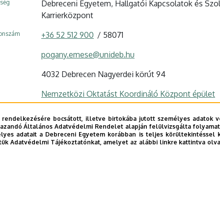
ység
Debreceni Egyetem, Hallgatói Kapcsolatok és Szol
Karrierközpont
fonszám
+36 52 512 900
58071
pogany.emese@unideb.hu
4032 Debrecen Nagyerdei körút 94
Nemzetközi Oktatást Koordináló Központ épület
3. emelet, 303
 rendelkezésére bocsátott, illetve birtokába jutott személyes adatok v
azandó Általános Adatvédelmi Rendelet alapján felülvizsgálta folyamata
Szervezeti weboldal
yes adatait a Debreceni Egyetem korábban is teljes körültekintéssel 
tük Adatvédelmi Tájékoztatónkat, amelyet az alábbi linkre kattintva olv