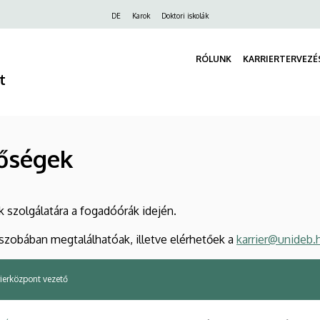
Felső
DE
Karok
Doktori iskolák
navigáció
RÓLUNK
KARRIERTERVEZÉ
t
tőségek
 szolgálatára a fogadóórák idején.
szobában megtalálhatóak, illetve elérhetőek a
karrier@unideb.
rierközpont vezető