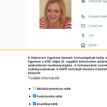
Szervezeti eg
Központi tele
E-mail cím
Cím
Épület
Emelet, ajtó
A Debreceni Egyetem kiemelt fontosságúnak tartja a
Egyetem a 2018. május 25. napjától kötelezően alkalm
Weboldal
adatvédelmi tevékenységébe. A felhasználók személ
szabályozásoknak. A GDPR előírásait követve frissítet
Központ
További információk
Nélkülözhetetlen sütik
Legutóbbi frissítés:
2025. 01. 14. 10:32
Funkcionális sütik
Analitikai sütik